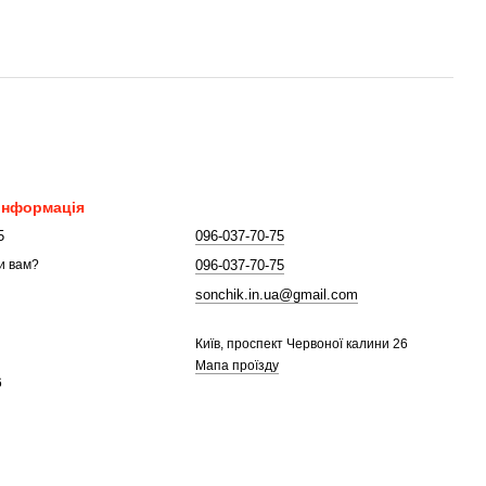
 інформація
5
096-037-70-75
096-037-70-75
и вам?
sonchik.in.ua@gmail.com
Київ, проспект Червоної калини 26
Мапа проїзду
6