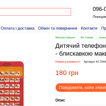
096-
Передзв
Оплата і доставка
Обмін та повернення
Контакти
Пр
пців
Магазин іграшок
Всі товари
Іграш
Дитячий телефонч
- блискавкою макв
Немає в наявності
Артикул: KI-704
180 грн
Повідомити, коли з'яви
Опис