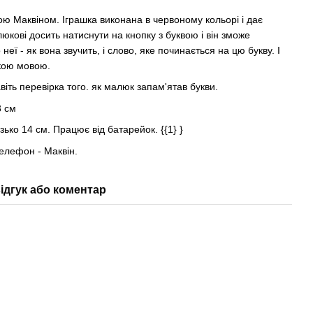
ю Маквіном. Іграшка виконана в червоному кольорі і дає
юкові досить натиснути на кнопку з буквою і він зможе
ї - як вона звучить, і слово, яке починається на цю букву. І
ською мовою.
авіть перевірка того. як малюк запам'ятав букви.
23 см
ко 14 см. Працює від батарейок. {{1} }
елефон - Маквін.
ідгук або коментар