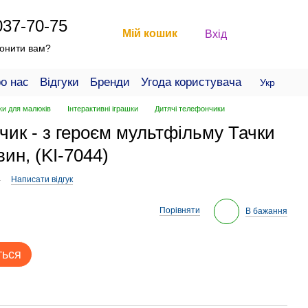
037-70-75
Мій кошик
Вхід
онити вам?
о нас
Відгуки
Бренди
Угода користувача
Укр
ки для малюків
Інтерактивні іграшки
Дитячі телефончики
ик - з героєм мультфільму Тачки
ин, (KI-7044)
4
Написати відгук
Порівняти
В бажання
ться