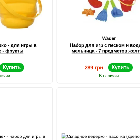
Wader
ко - для игры в
Набор для игр с песком и вод
е - фрукты
мельница - 7 предметов жел
Купить
Купить
289 грн
личии
В наличии