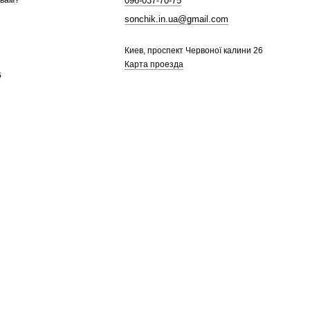
096-037-70-75
 вам?
sonchik.in.ua@gmail.com
Киев, проспект Червоної калини 26
Карта проезда
6