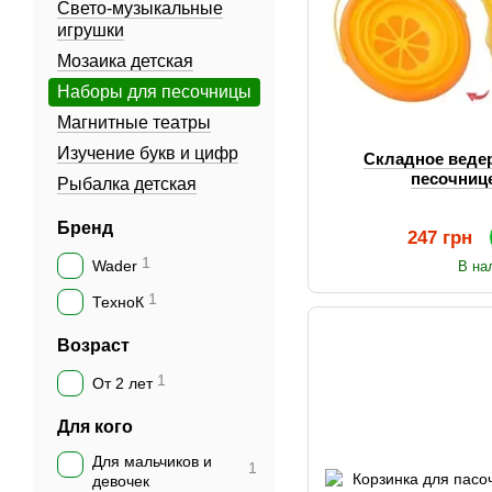
Свето-музыкальные
игрушки
Мозаика детская
Наборы для песочницы
Магнитные театры
Изучение букв и цифр
Складное ведер
песочниц
Рыбалка детская
Бренд
247 грн
1
Wader
В на
1
ТехноК
Возраст
1
От 2 лет
Для кого
Для мальчиков и
1
девочек