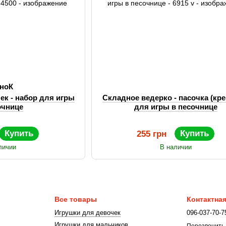
хноК
ек - набор для игры
Складное ведерко - пасочка (кре
очнице
для игры в песочнице
Купить
Купить
255 грн
личии
В наличии
Все товары
Контактна
Игрушки для девочек
096-037-70-7
Игрушки для мальчиков