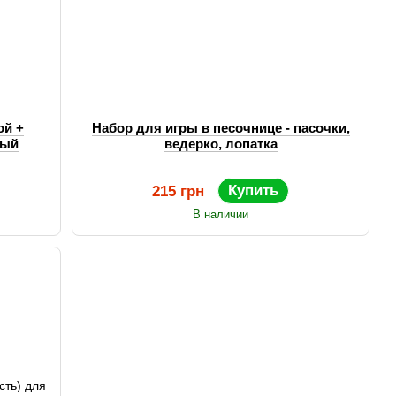
ой +
Набор для игры в песочнице - пасочки,
тый
ведерко, лопатка
Купить
215 грн
В наличии