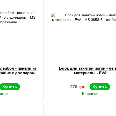
лейбол - панели из
Блок для занятий йогой - лег
изайне с долларом
материалы - EVA
Купить
Купить
270 грн
личии
В наличии