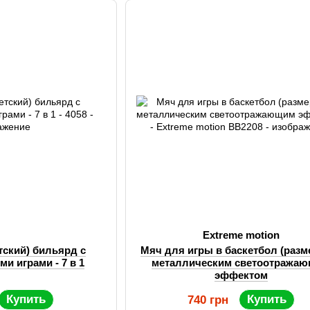
Extreme motion
тский) бильярд с
Мяч для игры в баскетбол (разме
и играми - 7 в 1
металлическим светоотража
эффектом
Купить
Купить
740 грн