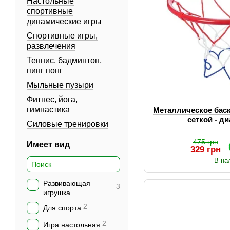
Настольные
спортивные
динамические игры
Спортивные игры,
развлечения
Теннис, бадминтон,
пинг понг
Мыльные пузыри
Фитнес, йога,
гимнастика
Металлическое бас
сеткой - д
Силовые тренировки
475 грн
Имеет вид
329 грн
В на
Развивающая
3
игрушка
2
Для спорта
2
Игра настольная