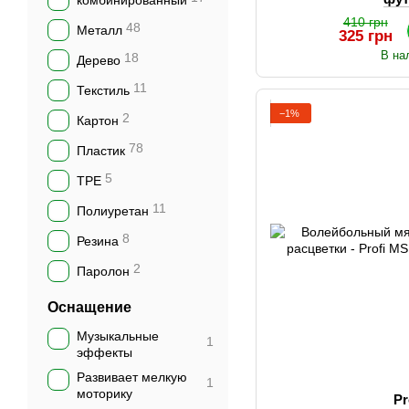
комбинированный
410 грн
48
Металл
325 грн
В на
18
Дерево
11
Текстиль
−1%
2
Картон
78
Пластик
5
TPE
11
Полиуретан
8
Резина
2
Паролон
Оснащение
Музыкальные
1
эффекты
Развивает мелкую
1
моторику
Pr