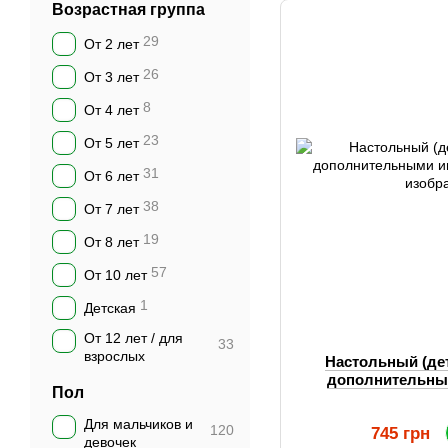
Возрастная группа
29
От 2 лет
26
От 3 лет
8
От 4 лет
23
От 5 лет
31
От 6 лет
38
От 7 лет
19
От 8 лет
57
От 10 лет
1
Детская
От 12 лет / для
33
взрослых
Настольный (де
дополнительным
Пол
Для мальчиков и
120
745 грн
девочек