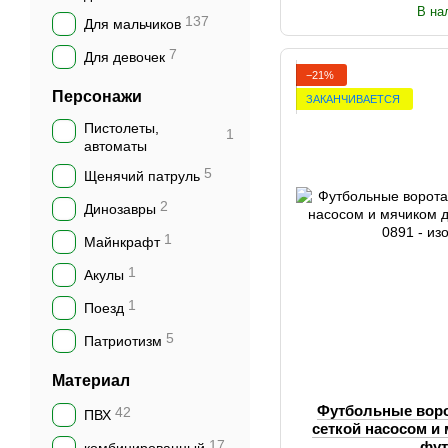
В на
137
Для мальчиков
7
Для девочек
−21%
Персонажи
ЗАКАНЧИВАЕТСЯ
Пистолеты,
1
автоматы
5
Щенячий патруль
2
Динозавры
1
Майнкрафт
1
Акулы
1
Поезд
5
Патриотизм
Материал
Футбольные воро
42
ПВХ
сеткой насосом и
17
фу