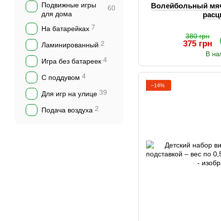
Подвижные игры
Волейбольный мяч 
60
для дома
расц
7
На батарейках
380 грн
375 грн
2
Ламинированный
В на
4
Игра без батареек
4
С поддувом
−14%
39
Для игр на улице
2
Подача воздуха