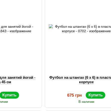
ля занятий йогой -
Футбол на штангах (6 х 6) в плас
 45 см
корпусе
Купить
Купить
675 грн
личии
В наличии