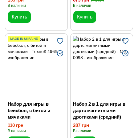
775 грн
разные цвета
В наличии
В наличии
Купить
Купить
MADE IN UKRAINE
Набор для игры в
Набор 2 в 1 для игры в
бейсбол, с битой и
дартс магнитными
мячиками
дротиками (средний)
110 грн
287 грн
В наличии
В наличии