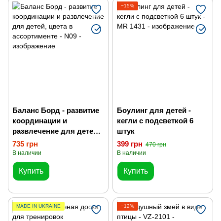
Силовые тренировки
−15%
Баланс Борд - развитие
Боулинг для детей -
координации и
кегли с подсветкой 6
развлечение для детей,
штук
цвета в ассортименте
735 грн
399 грн
470 грн
В наличии
В наличии
Купить
Купить
MADE IN UKRAINE
−12%