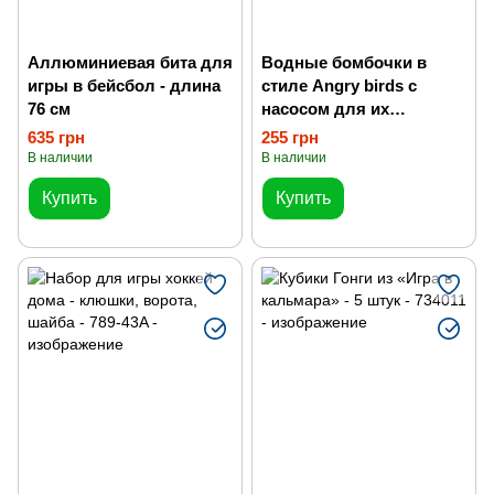
Аллюминиевая бита для
Водные бомбочки в
игры в бейсбол - длина
стиле Angry birds с
76 см
насосом для их
накачивания в виде
635 грн
255 грн
петушка
В наличии
В наличии
Купить
Купить