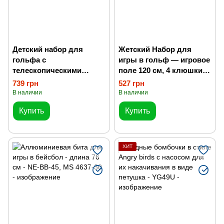
Детский набор для
Жетский Набор для
гольфа с
игры в гольф — игровое
телескопическими
поле 120 см, 4 клюшки и
клюшками и игровым
7 мячей
739 грн
527 грн
полем 165 см
В наличии
В наличии
Купить
Купить
ХИТ