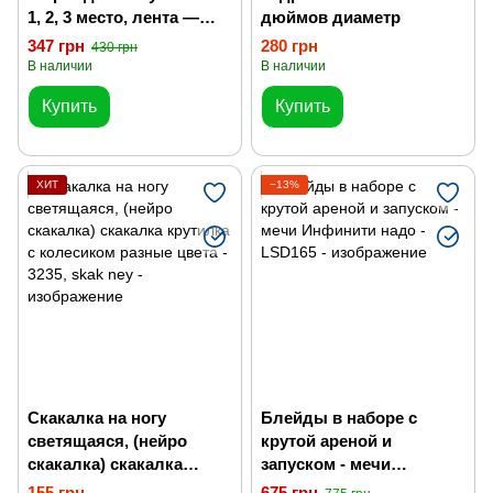
1, 2, 3 место, лента —
дюймов диаметр
флаг Украины
347 грн
280 грн
430 грн
В наличии
В наличии
Купить
Купить
ХИТ
−13%
Скакалка на ногу
Блейды в наборе с
светящаяся, (нейро
крутой ареной и
скакалка) скакалка
запуском - мечи
крутилка с колесиком
Инфинити надо
155 грн
675 грн