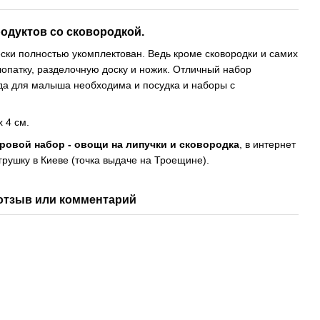
одуктов со сковородкой.
ески полностью укомплектован. Ведь кроме сковородки и самих
лопатку, разделочную доску и ножик. Отличный набор
огда для малыша необходима и посудка и наборы с
х 4 см.
ровой набор - овощи на липучки и сковородка
, в интернет
игрушку в Киеве (точка выдаче на Троещине).
отзыв или комментарий