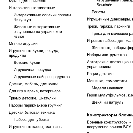
Игрушечные транс
Куклы для причесок
Бамблби
Интерактивные животные
Роботы
Интерактивные собачки породы
Игрушечные динозавры, 
Чихуахуа
Треки, гаражи, паркинги
Животные интеркативные -
озвученные на украинском
Треки для малышей р
языке
Игровые наборы для мал
Мягкие игрушки
Животные, наборы фе
Игрушечные Кухни, посуда,
Наборы инструментов
продукты
Автотреки с дистанцион
Детские Кухни
управлением
Игрушечная посудка
Рации детские
Игрушечные наборы продуктов
Машинки, самолетики
Домики, мебель, для кукол
Модели машинок
Для игр у врача, ветеринара
Герои мультфильмов, ки
Трюмо детские, шкатулки
Щенячий патруль
Наборы парикмахера груминг
Детская бытовая техника
Конструкторы блочн
Наборы для уборки
Военные конструкторы -
Игрушечные кассы, магазины
вооружение воинов ВСУ