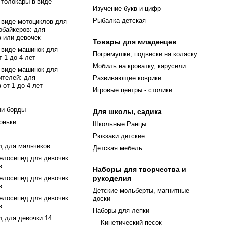
 толокары в виде
Изучение букв и цифр
Рыбалка детская
 виде мотоциклов для
обайкеров: для
 или девочек
Товары для младенцев
 виде машинок для
Погремушки, подвески на коляску
т 1 до 4 лет
Мобиль на кроватку, карусели
 виде машинок для
ителей: для
Развивающие коврики
 от 1 до 4 лет
Игровые центры - столики
ни борды
Для школы, садика
оньки
Школьные Ранцы
Рюкзаки детские
д для мальчиков
Детская мебель
елосипед для девочек
в
Наборы для творчества и
елосипед для девочек
рукоделия
в
Детские мольберты, магнитные
елосипед для девочек
доски
в
Наборы для лепки
д для девочки 14
Кинетический песок