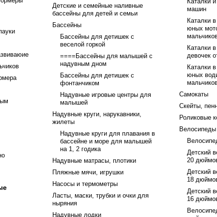
формеры
Каталки и
Детские и семейные наливные
машин
бассейны для детей и семьи
Каталки в
Бассейны
юных мот
пауки
мальчиков
Бассейны для детишек с
веселой горкой
Каталки в
азвиваюие
девочек о
====Бассейны для малышей с
надувным дном
ьчиков
Каталки в
юных вод
Бассейны для детишек с
рмера
мальчиков
фонтанчиком
Самокаты
Надувные игровые центры для
ным
малышей
Скейты, пен
Надувные круги, нарукавники,
Роликовые к
жилеты
Велосипеды
Надувные круги для плавания в
Велосипе
бассейне и море для малышей
на 1, 2 годика
Детский в
но
20 дюймо
Надувные матрасы, плотики
Детский в
Пляжные мячи, игрушки
18 дюймо
Насосы и термометры
ые
Детский в
Ласты, маски, трубки и очки для
16 дюймо
ныряния
Велосипе
Надувные лодки