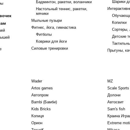
Шарики д
Бадминтон, ракетки, воланчики
ры
Интерактивн
Настольный теннис, ракетки,
мячики
вочек
Обучающи
Мыльные пузыри
Копилки
шам
Фитнес, йога, гимнастика
Сортеры,
шей
Фитболы
Детские 
лышей
Коврики для йоги
Тактильн
Силовые тренировки
е
Прыгуны, ка
Wader
MZ
Artos games
Scale Sports
Автопром
Долони
Bambi (Бамби)
Автосвит
Kids Bricks
Sam's fish
Копиця
Краина Игра
Орион
Extreme mot
ТехноК
Mikasa