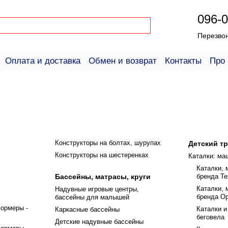
096-0
Перезво
Оплата и доставка
Обмен и возврат
Контакты
Про 
ое соглашение
Справка для покупателей
Конструкторы на болтах, шурупах
Детский т
Конструкторы на шестеренках
Каталки: ма
Каталки, 
Бассейны, матрасы, круги
бренда Те
Каталки, 
Надувные игровые центры,
бренда О
бассейны для малышей
ормеры -
Каталки и
Каркасные бассейны
беговела
Детские надувные бассейны