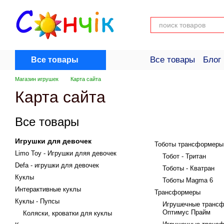
Перейти к основному контенту
Все товары
Блог
Все товары
Пользовательск
Магазин игрушек
Карта сайта
Карта сайта
Все товары
Игрушки для девочек
Тоботы трансформеры
Limo Toy - Игрушки дляя девочек
Тобот - Тритан
Defa - игрушки для девочек
Тоботы - Кватран
Куклы
Тоботы Magma 6
Интерактивные куклы
Трансформеры
Куклы - Пупсы
Игрушечные трансф
Оптимус Прайм
Коляски, кроватки для куклы