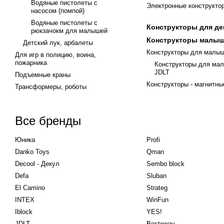
Водяные пистолеты с
Электронные конструкто
насосом (помпой)
Водяные пистолеты с
Конструкторы для де
рюкзачокм для малышей
Конструкторы малы
Детский лук, арбалеты
Конструкторы для малы
Для игр в полицию, воина,
пожарника
Конструкторы для ма
JDLT
Подъемные краны
Конструкторы - магнитны
Трансформеры, роботы
Все бренды
Юника
Profi
Danko Toys
Qman
Decool - Декул
Sembo block
Defa
Sluban
El Camino
Strateg
INTEX
WinFun
Iblock
YES!
JDLT
Besteway