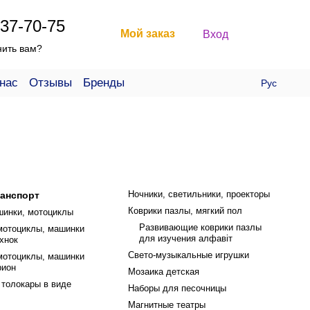
37-70-75
Мой заказ
Вход
нить вам?
нас
Отзывы
Бренды
Рус
Ночники, светильники, проекторы
ранспорт
Коврики пазлы, мягкий пол
шинки, мотоциклы
Развивающие коврики пазлы
мотоциклы, машинки
для изучения алфавіт
хнок
Свето-музыкальные игрушки
мотоциклы, машинки
рион
Мозаика детская
 толокары в виде
Наборы для песочницы
Магнитные театры