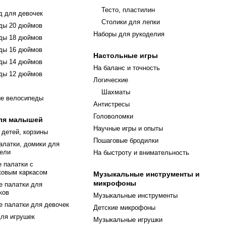
Тесто, пластилин
д для девочек
Столики для лепки
ды 20 дюймов
Наборы для рукоделия
ды 18 дюймов
ды 16 дюймов
Настольные игры
ды 14 дюймов
На баланс и точность
ды 12 дюймов
Логические
Шахматы
ые велосипеды
Антистресы
Головоломки
ля малышей
Научные игры и опыты
 детей, корзины
Пошаговые бродилки
алатки, домики для
нели
На быстроту и внимательность
е палатки с
ковым каркасом
Музыкальные инструменты и
микрофоны
е палатки для
ков
Музыкальные инструменты
е палатки для девочек
Детские микрофоны
для игрушек
Музыкальные игрушки