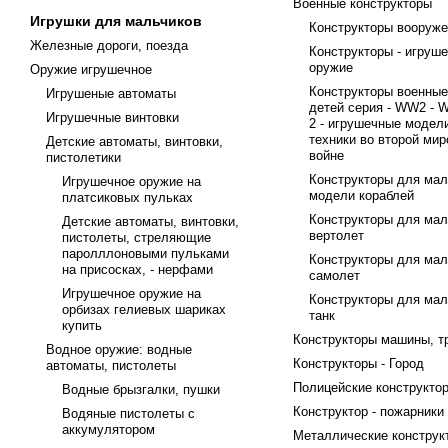
Военные конструкторы
Игрушки для мальчиков
Конструкторы вооруж
Железные дороги, поезда
Конструкторы - игруш
оружие
Оружие игрушечное
Конструкторы военные
Игрушеные автоматы
детей серия - WW2 - W
Игрушечные винтовки
2 - игрушечные модел
техники во второй мир
Детские автоматы, винтовки,
войне
пистолетики
Конструкторы для мал
Игрушечное оружие на
модели кораблей
платсиковых пульках
Конструкторы для мал
Детские автоматы, винтовки,
вертолет
пистолеты, стреляющие
паролллоновыми пульками
Конструкторы для мал
на присосках, - нерфами
самолет
Игрушечное оружие на
Конструкторы для мал
орбизах гелиевых шариках
танк
купить
Конструкторы машины, т
Водное оружие: водные
Конструкторы - Город
автоматы, пистолеты
Полицейские конструкто
Водные брызгалки, пушки
Конструктор - пожарники
Водяные пистолеты с
аккумулятором
Металлические конструк