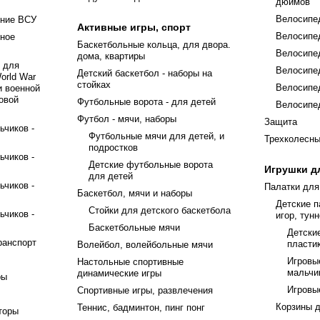
дюймов
Велосипе
ение ВСУ
Активные игры, спорт
Велосипе
еное
Баскетбольные кольца, для двора.
Велосипе
дома, квартиры
 для
Велосипе
Детский баскетбол - наборы на
orld War
стойках
Велосипе
и военной
овой
Футбольные ворота - для детей
Велосипе
Футбол - мячи, наборы
Защита
ьчиков -
Футбольные мячи для детей, и
Трехколесн
подростков
ьчиков -
Детские футбольные ворота
Игрушки д
для детей
ьчиков -
Палатки для
Баскетбол, мячи и наборы
Детские п
Стойки для детского баскетбола
ьчиков -
игор, тун
Баскетбольные мячи
Детски
ранспорт
пласти
Волейбол, волейбольные мячи
Игровы
Настольные спортивные
мальчи
динамические игры
ры
Игровы
Спортивные игры, развлечения
Корзины 
Теннис, бадминтон, пинг понг
торы