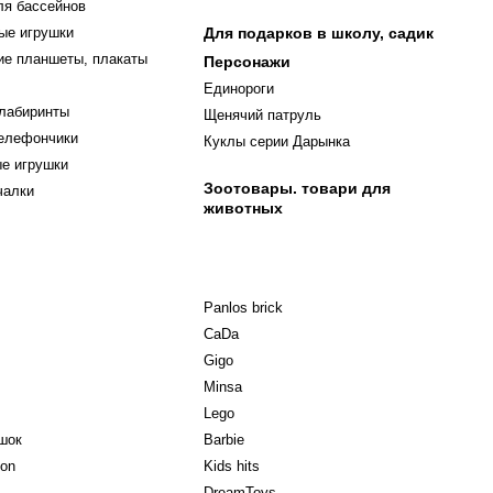
ля бассейнов
ые игрушки
Для подарков в школу, садик
е планшеты, плакаты
Персонажи
Единороги
 лабиринты
Щенячий патруль
телефончики
Куклы серии Дарынка
ые игрушки
Зоотовары. товари для
чалки
животных
Panlos brick
CaDa
Gigo
Minsa
Lego
шок
Barbie
ion
Kids hits
DreamToys