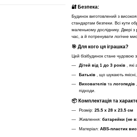
🔐 Безпека:
Будинок виготовлений з високоя
стандартам безпеки. Всі кути о
маленькому досліднику. Двері з
час, а й потренувати логічне мис
🎯 Для кого ця іграшка?
Цей бізібудинок стане чудовою 
Дітей від 1 до 3 років
, які
Батьків
, що шукають якісні
Вихователів
та
логопедів
підходи.
📦 Комплектація та характ
Розмір:
25.5 x 28 x 23.5 см
Живлення:
батарейки (не в
Матеріал:
ABS-пластик вис