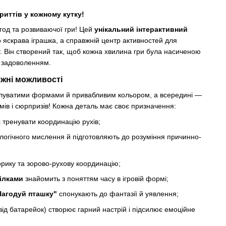
риттів у кожному кутку!
игод та розвиваючої гри! Цей
унікальний інтерактивний
 яскрава іграшка, а справжній центр активностей для
у. Він створений так, щоб кожна хвилина гри була насиченою
а задоволенням.
ежні можливості
милуватими формами й привабливим кольором, а всередині —
змів і сюрпризів! Кожна деталь має своє призначення:
 тренувати координацію рухів;
логічного мислення й підготовляють до розуміння причинно-
орику та зорово-рухову координацію;
рілками
знайомить з поняттям часу в ігровій формі;
Нагодуй пташку"
спонукають до фантазії й уявлення;
від батарейок) створює гарний настрій і підсилює емоційне