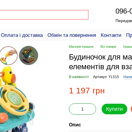
096-
Передзв
Оплата і доставка
Обмін та повернення
Контакти
Пр
пців
Магазин іграшок
Всі товари
Іграш
Будиночок для ма
елементів для вза
В наявності
Артикул: YL515
Напи
1 197 грн
Купити
Опис