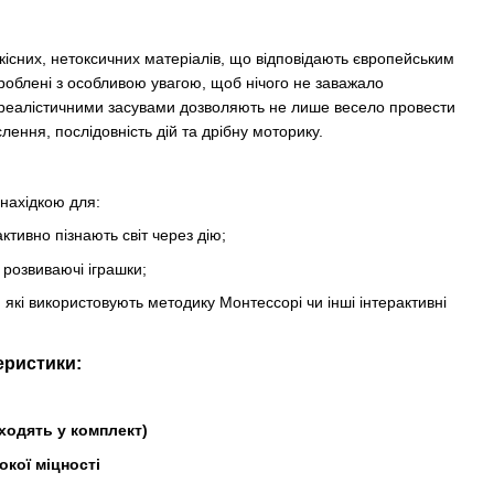
кісних, нетоксичних матеріалів, що відповідають європейським
броблені з особливою увагою, щоб нічого не заважало
 реалістичними засувами дозволяють не лише весело провести
лення, послідовність дій та дрібну моторику.
знахідкою для:
 активно пізнають світ через дію;
, розвиваючі іграшки;
, які використовують методику Монтессорі чи інші інтерактивні
еристики:
ходять у комплект)
окої міцності