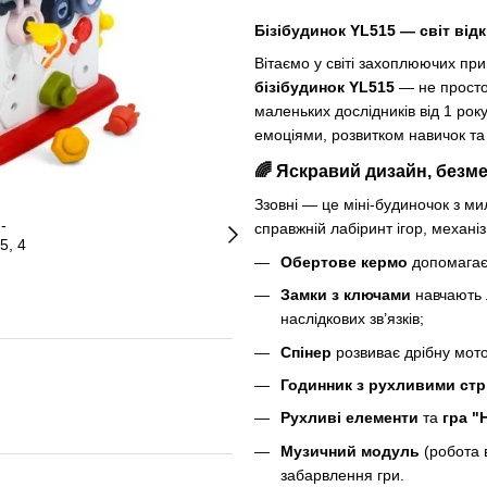
Бізібудинок YL515 — світ відк
Вітаємо у світі захоплюючих пр
бізібудинок YL515
— не просто
маленьких дослідників від 1 рок
емоціями, розвитком навичок т
🌈 Яскравий дизайн, безм
Ззовні — це міні-будиночок з 
справжній лабіринт ігор, механі
Обертове кермо
допомагає
Замки з ключами
навчають 
наслідкових зв’язків;
Спінер
розвиває дрібну мот
Годинник з рухливими ст
Рухливі елементи
та
гра "
Музичний модуль
(робота 
забарвлення гри.