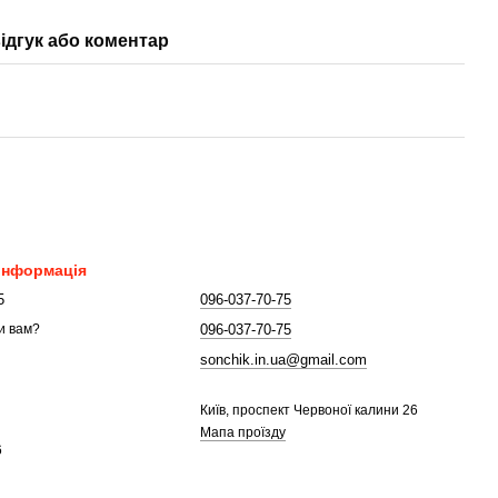
ідгук або коментар
 інформація
5
096-037-70-75
096-037-70-75
и вам?
sonchik.in.ua@gmail.com
Київ, проспект Червоної калини 26
Мапа проїзду
6