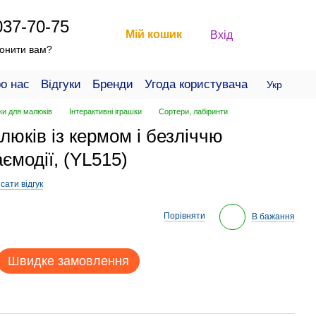
037-70-75
Мій кошик
Вхід
онити вам?
о нас
Відгуки
Бренди
Угода користувача
Укр
ки для малюків
Інтерактивні іграшки
Сортери, лабіринти
люків із кермом і безліччю
ємодії, (YL515)
сати відгук
Порівняти
В бажання
Швидке замовлення