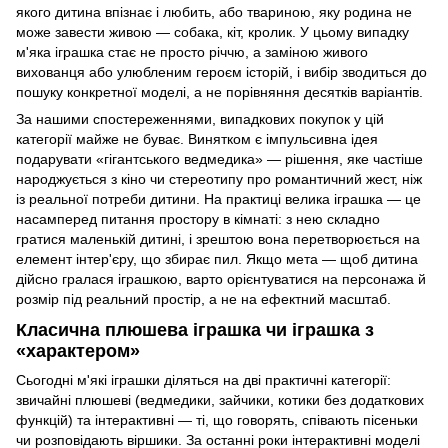
якого дитина впізнає і любить, або твариною, яку родина не
може завести живою — собака, кіт, кролик. У цьому випадку
м'яка іграшка стає не просто річчю, а заміною живого
вихованця або улюбленим героєм історій, і вибір зводиться до
пошуку конкретної моделі, а не порівняння десятків варіантів.
За нашими спостереженнями, випадкових покупок у цій
категорії майже не буває. Винятком є імпульсивна ідея
подарувати «гігантського ведмедика» — рішення, яке частіше
народжується з кіно чи стереотипу про романтичний жест, ніж
із реальної потреби дитини. На практиці велика іграшка — це
насамперед питання простору в кімнаті: з нею складно
гратися маленькій дитині, і зрештою вона перетворюється на
елемент інтер'єру, що збирає пил. Якщо мета — щоб дитина
дійсно гралася іграшкою, варто орієнтуватися на персонажа й
розмір під реальний простір, а не на ефектний масштаб.
Класична плюшева іграшка чи іграшка з
«характером»
Сьогодні м'які іграшки діляться на дві практичні категорії:
звичайні плюшеві (ведмедики, зайчики, котики без додаткових
функцій) та інтерактивні — ті, що говорять, співають пісеньки
чи розповідають віршики. За останні роки інтерактивні моделі