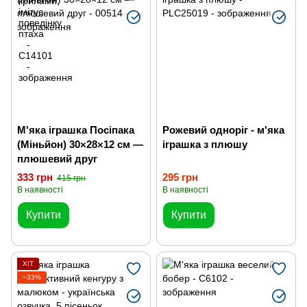
М'яка іграшка Посіпака
Рожевий одноріг - м'яка
(Міньйон) 30×28×12 см —
іграшка з плюшу
плюшевий друг
333 грн
295 грн
415 грн
В наявності
В наявності
Купити
Купити
ХІТ
−33%