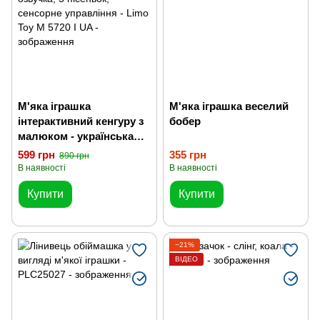
М'яка іграшка
М'яка іграшка веселий
інтерактивний кенгуру з
бобер
малюком - українська
озвучка, 5 пісеньок,
599 грн
355 грн
890 грн
сенсорне управління
В наявності
В наявності
Купити
Купити
−21%
ВІДЕО