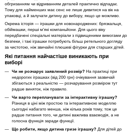
обгризанням чи відриванням деталей практично відпадає.
Тому для найменших має сенс не лише дивитися на вік на
упаковці, а й залучати дитину до вибору, якщо це можливо.
Окрема історія — іграшки для новонароджених: брязкальця,
обіймашки, перші м'які компаньйони. Для цього віку
передбачені спеціальні матеріали з підвищеними вимогами до
безпеки, і такі іграшки потребують більш ретельного догляду
за чистотою, ніж звичайні плюшеві фігурки для старших дітей.
Які питання найчастіше виникають при
виборі
Чи не розчарує заявлений розмір?
На практиці при
недорогих іграшках (від 200 грн) очікування зазвичай
збігаються з реальністю — розчарування розміром тут
радше виняток, ніж правило.
Чи варто переплачувати за інтерактивну іграшку?
Різниця в ціні між простою та інтерактивною моделлю
сьогодні набагато менша, ніж кілька років тому, тож це
радше питання того, чи дитині важлива взаємодія, а не
голосна функція заради функції.
Що робити, якщо дитина гризе іграшку?
Для дітей до