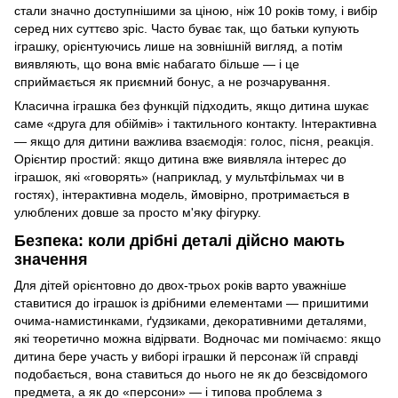
стали значно доступнішими за ціною, ніж 10 років тому, і вибір
серед них суттєво зріс. Часто буває так, що батьки купують
іграшку, орієнтуючись лише на зовнішній вигляд, а потім
виявляють, що вона вміє набагато більше — і це
сприймається як приємний бонус, а не розчарування.
Класична іграшка без функцій підходить, якщо дитина шукає
саме «друга для обіймів» і тактильного контакту. Інтерактивна
— якщо для дитини важлива взаємодія: голос, пісня, реакція.
Орієнтир простий: якщо дитина вже виявляла інтерес до
іграшок, які «говорять» (наприклад, у мультфільмах чи в
гостях), інтерактивна модель, ймовірно, протримається в
улюблених довше за просто м'яку фігурку.
Безпека: коли дрібні деталі дійсно мають
значення
Для дітей орієнтовно до двох-трьох років варто уважніше
ставитися до іграшок із дрібними елементами — пришитими
очима-намистинками, ґудзиками, декоративними деталями,
які теоретично можна відірвати. Водночас ми помічаємо: якщо
дитина бере участь у виборі іграшки й персонаж їй справді
подобається, вона ставиться до нього не як до безсвідомого
предмета, а як до «персони» — і типова проблема з