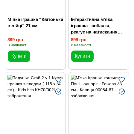
М’яка іграшка “Квітонька
Інтерактивна м'яка
в лійці” 21 см
іграшка - собачка, -
реагує на натискання
лапки, повторюшка
399 грн
899 грн
В наявності
В наявності
Купити
Купити