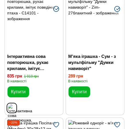
Дитяча побутова техніка
Іграшкові каси, магазини
Інтерактивна сова
М'яка іграшка - Сум - з
повторюшка, рухає
мультфільму "Думки
крилами, імітує
навиворіт"
поведінку птаха
835 грн
289 грн
1 010 грн
В наявності
В наявності
Купити
Купити
−20%