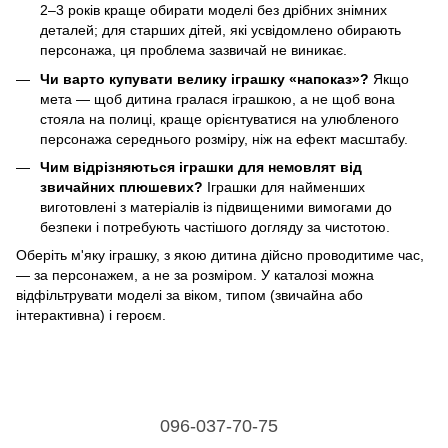
2–3 років краще обирати моделі без дрібних знімних
деталей; для старших дітей, які усвідомлено обирають
персонажа, ця проблема зазвичай не виникає.
Чи варто купувати велику іграшку «напоказ»?
Якщо
мета — щоб дитина гралася іграшкою, а не щоб вона
стояла на полиці, краще орієнтуватися на улюбленого
персонажа середнього розміру, ніж на ефект масштабу.
Чим відрізняються іграшки для немовлят від
звичайних плюшевих?
Іграшки для найменших
виготовлені з матеріалів із підвищеними вимогами до
безпеки і потребують частішого догляду за чистотою.
Оберіть м'яку іграшку, з якою дитина дійсно проводитиме час,
— за персонажем, а не за розміром. У каталозі можна
відфільтрувати моделі за віком, типом (звичайна або
інтерактивна) і героєм.
096-037-70-75