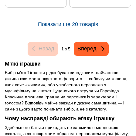
Показати ще 20 товарів
Назад
Вперед
1
з 5
М'які іграшки
Вибір м'якої іграшки рідко буває випадковим: найчастіше
дитина вже має конкретного фаворита — собачку чи кошеня,
яких хоче «живими», або улюбленого персонажа з
мультфільму на кшталт Цуценячого патруля чи Гарфілда.
Класична плюшева іграшка чи персонаж із характером і
голосом? Відповідь майже завжди підказує сама дитина — і
саме з цього варто починати вибір, а не з каталогу.
Чому насправді обирають м'яку іграшку
Здебільшого батьки приходять не за «милою мордочкою
взагалі», а за конкретним образом: персонажем мультфільму,