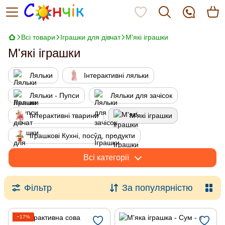
Всі товари
Іграшки для дівчат
М'які іграшки
М'які іграшки
Ляльки
Інтерактивні ляльки
Ляльки - Пупси
Ляльки для зачісок
Інтерактивні тварини
М'які іграшки
Іграшкові Кухні, посуд, продукти
Будиночки, меблі для ляльок
Всі категорії
Для ігор у лікаря, ветеринара
Фільтр
За популярністю
Трюмо дитячі, шкатулки
Набори перукаря, грумера
−17%