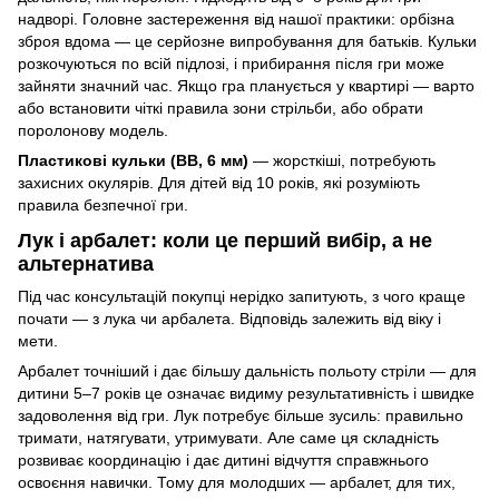
надворі. Головне застереження від нашої практики: орбізна
зброя вдома — це серйозне випробування для батьків. Кульки
розкочуються по всій підлозі, і прибирання після гри може
зайняти значний час. Якщо гра планується у квартирі — варто
або встановити чіткі правила зони стрільби, або обрати
поролонову модель.
Пластикові кульки (BB, 6 мм)
— жорсткіші, потребують
захисних окулярів. Для дітей від 10 років, які розуміють
правила безпечної гри.
Лук і арбалет: коли це перший вибір, а не
альтернатива
Під час консультацій покупці нерідко запитують, з чого краще
почати — з лука чи арбалета. Відповідь залежить від віку і
мети.
Арбалет точніший і дає більшу дальність польоту стріли — для
дитини 5–7 років це означає видиму результативність і швидке
задоволення від гри. Лук потребує більше зусиль: правильно
тримати, натягувати, утримувати. Але саме ця складність
розвиває координацію і дає дитині відчуття справжнього
освоєння навички. Тому для молодших — арбалет, для тих,