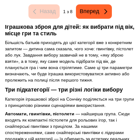
Назад
Вперед
1
з 8
Іграшкова зброя для дітей: як вибрати під вік,
місце гри та стиль
Більшість батьків приходять до цієї категорії вже з конкретним
запитом — дитина сама сказала, чого хоче: гвинтівку, пістолет
або лук. Завдання вибору зазвичай не в тому, «яку зброю
взяти», а в тому, яку саме модель підібрати під вік, де
планується гра і чим вона стрілятиме. Саме ці три параметри
визначають, чи буде іграшка використовуватися активно або
пролежить на полиці після першого тижня.
Три підкатегорії — три різні логіки вибору
Категорія іграшкової зброї на Сончіку поділяється на три групи
з принципово різними сценаріями використання.
Автомати, гвинтівки, пістолети
— найширша група. Сюди
входять як компактні пістолети для рольових ігор, так і
снайперські гвинтівки з прицілом. За нашими
спостереженнями, саме снайперські гвинтівки є лідерами
продажів у цій категорії — їх обирають за естетику реальних