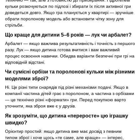
кульки розкочуються по підлозі і збирати їх після активної гри
доведеться довго. Якщо гра планується у квартирі — зручніше
обрати поролонову модель або встановити чітку зону для
стрільби.
Що краще для дитини 5–6 років — лук чи арбалет?
Арбалет — якщо важлива результативність і точність з першого
разу. Лук — якщо дитина готова вчитися і вам важливий
процес освоєння навички. Обидва варіанти безпечні при грі на
відповідній відстані.
Чи сумісні орбізи та поролонові кульки між різними
моделями зброї?
Ні. Це різні типи снарядів під різні механізми подачі. Якщо в
компанії частина дітей грає з поролоном, а частина з орбізами
— це технічно різні «формати» гри. Перед покупкою варто
уточнити, яка зброя вже є у друзів.
Як зрозуміти, що дитина «переросте» цю іграшку
швидко?
Орієнтир простий: якщо дитина вже має досвід з певним
типом зброї і хоче щось «те саме, але краще» — інтерес,