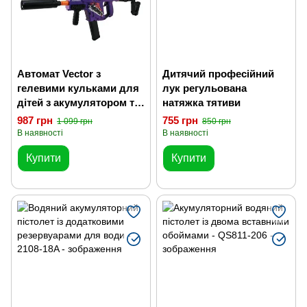
Автомат Vector з
Дитячий професійний
гелевими кульками для
лук регульована
дітей з акумулятором та
натяжка тятиви
автоматичною
987 грн
755 грн
1 099 грн
850 грн
стрільбою
В наявності
В наявності
Купити
Купити