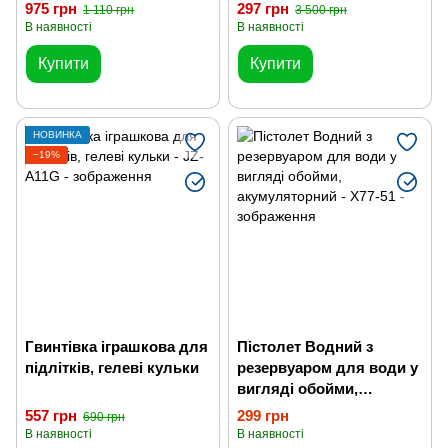
Чорний або Сірий
гелевими кульками
975 грн
297 грн
1 110 грн
3 500 грн
В наявності
В наявності
Купити
Купити
НОВИНКА
−19%
Гвинтівка іграшкова для
Пістолет Водний з
підлітків, гелеві кульки
резервуаром для води у
вигляді обойми,
акумуляторний
557 грн
299 грн
690 грн
В наявності
В наявності