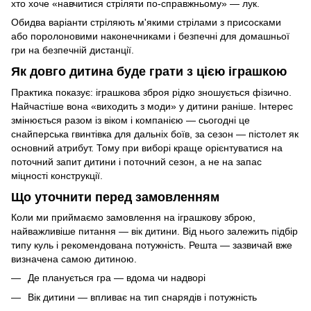
хто хоче «навчитися стріляти по-справжньому» — лук.
Обидва варіанти стріляють м'якими стрілами з присосками
або поролоновими наконечниками і безпечні для домашньої
гри на безпечній дистанції.
Як довго дитина буде грати з цією іграшкою
Практика показує: іграшкова зброя рідко зношується фізично.
Найчастіше вона «виходить з моди» у дитини раніше. Інтерес
змінюється разом із віком і компанією — сьогодні це
снайперська гвинтівка для дальніх боїв, за сезон — пістолет як
основний атрибут. Тому при виборі краще орієнтуватися на
поточний запит дитини і поточний сезон, а не на запас
міцності конструкції.
Що уточнити перед замовленням
Коли ми приймаємо замовлення на іграшкову зброю,
найважливіше питання — вік дитини. Від нього залежить підбір
типу куль і рекомендована потужність. Решта — зазвичай вже
визначена самою дитиною.
Де планується гра — вдома чи надворі
Вік дитини — впливає на тип снарядів і потужність