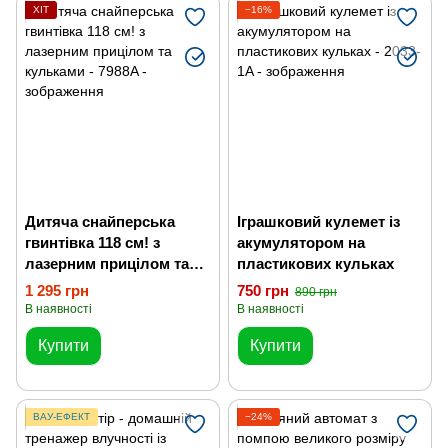
ХІТ
−16%
Дитяча снайперська
Іграшковий кулемет із
гвинтівка 118 см! з
акумулятором на
лазерним прицілом та
пластикових кульках
кульками
1 295 грн
750 грн
890 грн
В наявності
В наявності
Купити
Купити
ВАУ-ЕФЕКТ
−24%