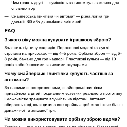
Чим грають друзі — сумісність за типом куль важлива для
спільних ігор
Снайперська гвинтівка чи автомат — різна логіка гри:
дальній бій або динамічний змішаний
FAQ
З якого віку можна купувати іграшкову зброю?
Залежить від типу снарядів. Поролонові моделі та лук зі
стрілами на присосках — від 4–5 років. Орбізна зброя — від 6–
8 років, бажано для гри надворі. Пластикові кульки — від 10
років з обов'язковими захисними окулярами.
Чому снайперські гвинтівки купують частіше за
автомати?
За нашими спостереженнями, снайперські гвинтівки
приваблюють дітей поєднанням естетики реального прототипу
і можливістю тренувати влучність на відстані. Автомат
обирають тоді, коли дитина вже пройшла цей етап і хоче більш
динамічної та змішаної гри.
Чи можна використовувати орбізну зброю вдома?
Технічно — так, але з готовністю до прибирання. Гідрогелеві