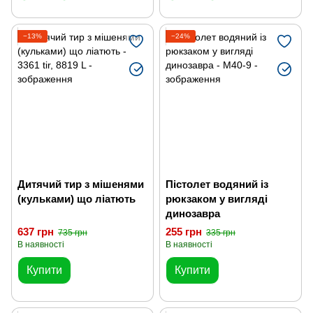
−13%
−24%
Дитячий тир з мішенями
Пістолет водяний із
(кульками) що ліатють
рюкзаком у вигляді
динозавра
637 грн
255 грн
735 грн
335 грн
В наявності
В наявності
Купити
Купити