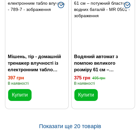
Мішень, тір - домашній
Водяний автомат з
тренажер влучності із
помпою великого
електронним табло
розміру 61 см –
влучань
потужний бластер
397 грн
375 грн
495 грн
водних баталій
В наявності
В наявності
Купити
Купити
Показати ще 20 товарів