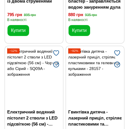
із двома струменями
бластер - заправляється
водою зануренням дула
795 грн
880 грн
895 грн
935 грн
В наявності
В наявності
Купити
Купити
−12%
−92%
Електричний водяний
Гвинтівка дитяча -
пістолет 2 стволи з LED
лазерний приціл, стріляє
підсвіткою (56 см) -
пластиковими та