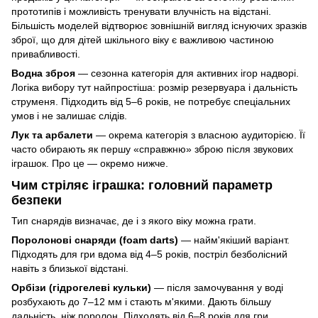
прототипів і можливість тренувати влучність на відстані.
Більшість моделей відтворює зовнішній вигляд існуючих зразків
зброї, що для дітей шкільного віку є важливою частиною
привабливості.
Водна зброя
— сезонна категорія для активних ігор надворі.
Логіка вибору тут найпростіша: розмір резервуара і дальність
струменя. Підходить від 5–6 років, не потребує спеціальних
умов і не залишає слідів.
Лук та арбалети
— окрема категорія з власною аудиторією. Її
часто обирають як першу «справжню» зброю після звукових
іграшок. Про це — окремо нижче.
Чим стріляє іграшка: головний параметр
безпеки
Тип снарядів визначає, де і з якого віку можна грати.
Поролонові снаряди (foam darts)
— найм'якіший варіант.
Підходять для гри вдома від 4–5 років, постріл безболісний
навіть з близької відстані.
Орбізи (гідрогелеві кульки)
— після замочування у воді
розбухають до 7–12 мм і стають м'якими. Дають більшу
дальність, ніж поролон. Підходять від 6–8 років для гри