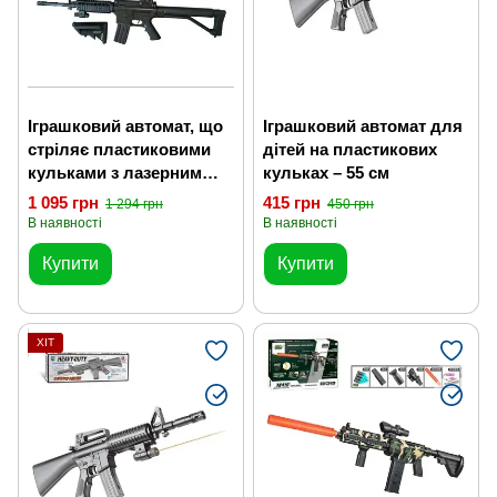
Іграшковий автомат, що
Іграшковий автомат для
стріляє пластиковими
дітей на пластикових
кульками з лазерним
кульках – 55 см
прицілом
1 095 грн
415 грн
1 294 грн
450 грн
В наявності
В наявності
Купити
Купити
ХІТ