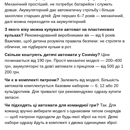
Механічний простіший, не потребує батарейок і служить
довше. Акумуляторний дає автоматичну стрільбу і більше
захоплює старших дітей. Для перших 6–7 років — механічний,
далі можна переходити на акумуляторний.
З якого віку можна купувати автомат на пластикових
кульках?
Рекомендований виробниками вік — від 6 років.
Важливо, щоб дитина розуміла правила безпеки: не стріляти в
обличчя, не підбирати кульки в рот.
Скільки коштують дитячі автомати у Сончіку?
Ціни
починаються від 190 грн. Прості механічні моделі — 200–400
грн, акумуляторні та довгі автомати з прицілом — від 500 до 1
200 грн.
Чи є в комплекті патрони?
Залежить від моделі. Більшість
автоматів комплектується базовим набором — 6, 12 або 20
куль/дротиків. Для тривалої гри рекомендуємо одразу купити
запасні.
Чи підходять ці автомати для командної гри?
Так. Для
команд зручно вибирати моделі з однаковим типом снарядів
— щоб патрони підходили до будь-якої зброї на полі. Деякі
набори одразу йдуть в комплекті з двома одиницями зброї.