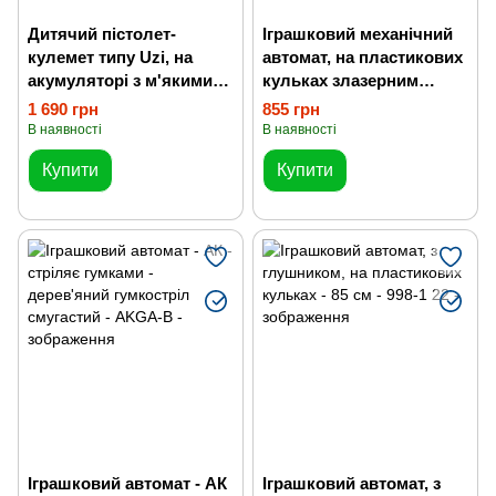
Дитячий пістолет-
Іграшковий механічний
кулемет типу Uzi, на
автомат, на пластикових
акумуляторі з м'якими
кульках злазерним
кулями
прицілом
1 690 грн
855 грн
В наявності
В наявності
Купити
Купити
Іграшковий автомат - АК
Іграшковий автомат, з