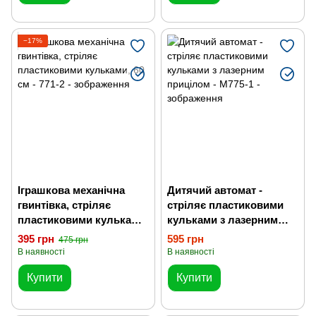
−17%
Іграшкова механічна
Дитячий автомат -
гвинтівка, стріляє
стріляє пластиковими
пластиковими кульками,
кульками з лазерним
60 см
прицілом
395 грн
595 грн
475 грн
В наявності
В наявності
Купити
Купити