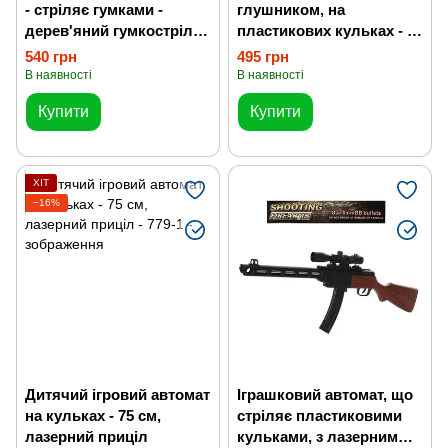
- стріляє гумками -
глушником, на
дерев'яний гумкостріл
пластикових кульках - 85
смугастий
см
540 грн
495 грн
В наявності
В наявності
Купити
Купити
ХІТ
−16%
Дитячий ігровий автомат
Іграшковий автомат, що
на кульках - 75 см,
стріляє пластиковими
лазерний приціл
кульками, з лазерним