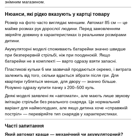
знімним магазином.
Нюанси, які рідко вказують у картці товару
Розмір на фото часто виглядає меншим. Автомат 85 см — це
майже розмах рук дорослої людини. Перед замовленням
звіряйте довжину в характеристиках із реальними розмірами
дитини.
Акумуляторні моделі споживають батарейки значно швидше
при безперервній стрільбі, ніж при поодинокій. Якщо
батарейки не в комплекті — варто одразу взяти запасні.
Пластикові кульки 6 мм зазвичай продаються окремо, і витрата
залежить від того, скільки вдається зібрати після гри. Для
квартири губляться менше, для двору — значно більше.
Розумно одразу купити пачку з 200–500 куль.
Деякі моделі заявлені як «автомати», але мають лише звукову
імітацію стрільби без реального снаряда. Це нормальний
варіант для наймолодших, але якщо дитина хоче «справжній
постріл» — перевіряйте тип снарядів у характеристиках.
Часті запитання
Який автомат краще — механічний чи акумуляторний?