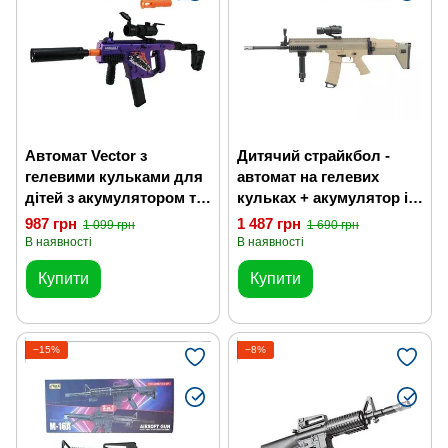
Автомат Vector з
Дитячий страйкбол -
гелевими кульками для
автомат на гелевих
дітей з акумулятором та
кульках + акумулятор і
автоматичною
тактичні окуляри
987 грн
1 487 грн
1 099 грн
1 690 грн
стрільбою
В наявності
В наявності
Купити
Купити
−15%
−8%