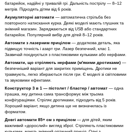
батарейок, надійні у тривалій грі. Дальність пострілу — 8–12
метрів. Підходять дітям від 6 років.
Акумуляторні автомати
— автоматична стрільба без
повторного натискання курка. Деякі моделі мають глушник та
знімний магазин. Заряджаються від USB або стандартних
батарейок. Популярний вибір для дітей 8–12 років.
Автомати з лазерним прицілом
— додаткова деталь, яка
підвищує точність і азарт гри. Лазер безпечний, клас 1.
Зазвичай поєднується з пластиковими кульками або нерфами.
Автомати, що стріляють нерфами (м'якими дротиками)
—
безпечніший варіант для закритих приміщень. Дротики не
травмують, легко збираються після гри. Є моделі зі світловими
та звуковими ефектами.
Конструктор 3 в 1 — пістолет / бластер / автомат
— одна
іграшка, яку дитина сама трансформує між трьома
конфігураціями. Стріляє дротиками, підходить від 5 років.
Хороший варіант, якщо дитина ще не визначилась із
форматом.
Довгі автомати 85+ см з прицілом
— для дітей, яким
важливий «дорослий» вигляд зброї. Стріляють пластиковими
кульками, мають знімний оптичний приціл. Одні з