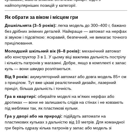
найпопулярніших позицій у категорії.
Як обрати за віком і місцем гри
Дошкільнята (3–5 років):
легка модель до 300–400 г, бажано
без дрібних знімних деталей. Найкраще — автомат на нерфах
зі звуком і підсвіткою: яскравий, безпечний, не вимагає точного
прицілювання.
Молодший шкільний вік (6–8 років):
механічний автомат
або конструктор 3 в 1. У цьому віці важлива дальність пострілу
і кількість патронів у магазині. Добре, якщо в комплекті є запас
куль — вони швидко розлітаються.
Від 9 років:
акумуляторний автомат або довга модель 85+ см
з прицілом. Тут вже цікаві реалістичний дизайн, лазерний
приціл, більша дальність і точність.
Гра в квартирі:
обирайте моделі на м'яких нерфах або
дротиках — вони не залишають слідів на стінах і не ковзають
під меблями так, як пластикові кульки.
Гра у дворі або на природі:
підійдуть автомати на
пластикових кульках з дальністю від 10 метрів. Для командної
гри беріть одразу кілька патронів у запас або модель зі