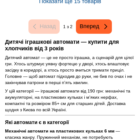
Показати ще 15 товарів
Назад
Вперед
1
з 2
Дитячі іграшкові автомати — купити для
хлопчиків від 3 років
Дитячий автомат — це не просто іграшка, а сценарій для цілої
гри. Хтось штурмує уявну фортецю у дворі, хтось влаштовує
засідку в коридорі, а хтось просто вчиться тримати приціл.
Головне — щоб автомат підходив до руки, не бив по очах і не
закінчував патрони в перші п'ять хвилин.
У цій категорії — іграшкові автомати від 190 грн: механічні та
акумуляторні, на пластикових кульках і м'яких нерфах,
компактні та розміром 85+ см для старших дітей. Доставка
щодня з Києва по всій Україні.
Які автомати є в категорії
Механічні автомати на пластикових кульках 6 мм
—
класика жанру. Пружинний механізм, не потребують