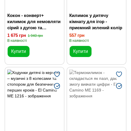
Кокон - конверт+
Килимок у дитячу
килимок для немовляти
кімнату для ігор -
сірий з дугою та
приємний зелений колір
підвісними іграшками
1 675 грн
557 грн
1 940 грн
В наявності
В наявності
Купити
Купити