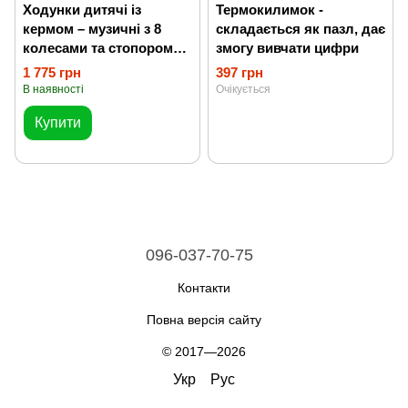
Ходунки дитячі із
Термокилимок -
кермом – музичні з 8
складається як пазл, дає
колесами та стопором
змогу вивчати цифри
для безпечних перших
1 775 грн
397 грн
кроків
В наявності
Очікується
Купити
096-037-70-75
Контакти
Повна версія сайту
© 2017—2026
Укр
Рус