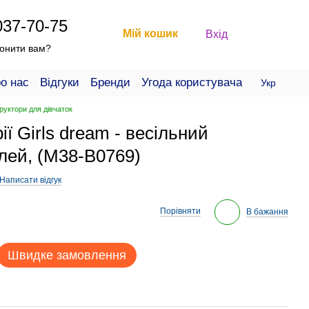
037-70-75
Мій кошик
Вхід
онити вам?
о нас
Відгуки
Бренди
Угода користувача
Укр
руктори для дівчаток
ії Girls dream - весільний
алей, (M38-B0769)
Написати відгук
Порівняти
В бажання
Швидке замовлення