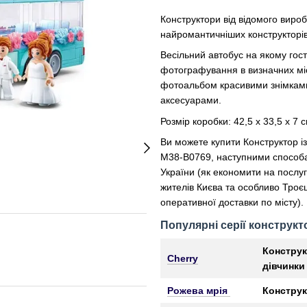
Конструктори від відомого виро
найромантичніших конструкторів в
Весільний автобус на якому гос
фотографування в визначних місц
фотоальбом красивими знімками.
аксесуарами.
Розмір коробки: 42,5 х 33,5 х 7 с
Ви можете купити Конструктор із 
M38-B0769, наступними способа
України (як економити на послу
жителів Києва та особливо Троєщ
оперативної доставки по місту).
Популярні серії конструкто
Конструк
Cherry
дівчинки
Рожева мрія
Конструк