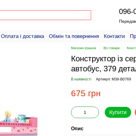
096-
Передзв
Оплата і доставка
Обмін та повернення
Контакти
Пр
пців
Магазин іграшок
Всі товари
Конст
Конструктор із сер
автобус, 379 дет
В наявності
Артикул: M38-B0769
675 грн
Купити
Опис