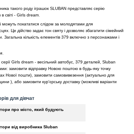
бника такого роду іграшок SLUBAN представляє серію
 світі - Girls dream.
ті можуть покататися слідом за молодятами для
ях. Це дійство задає тон святу і дозволяє збагатити сімейний
 Загальна кількість елементів 379 включно з персонажами і
м.
серії Girls dream - весільний автобус, 379 деталей, Sluban
ми: замовити відправку Новою поштою в будь-яку точку
гах Нової пошти), замовити самовивезення (актуально для
ини ), або замовити кур'єрську доставку (можливі варіанти
рів для дівчат
тори про місто, який будують
тори від виробника Sluban