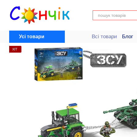
Перейти до основного контенту
Всі товари
Блог
Усі товари
Довідка для поку
ХІТ