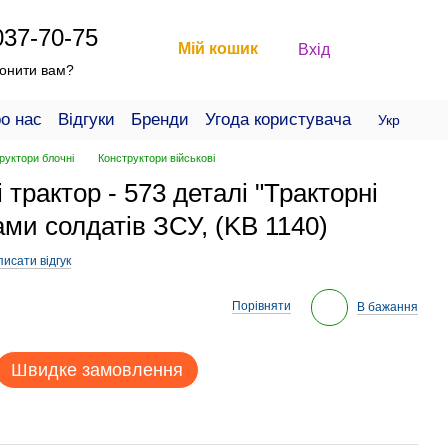
037-70-75
Мій кошик
Вхід
онити вам?
о нас
Відгуки
Бренди
Угода користувача
Укр
руктори блочні
Конструктори військові
 трактор - 573 деталі "Тракторні
ками солдатів ЗСУ, (KB 1140)
исати відгук
Порівняти
В бажання
Швидке замовлення