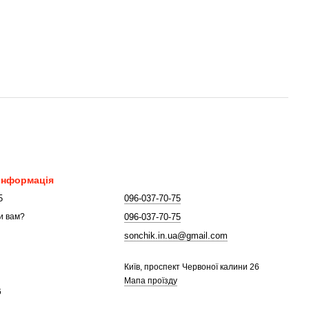
 інформація
5
096-037-70-75
096-037-70-75
и вам?
sonchik.in.ua@gmail.com
Київ, проспект Червоної калини 26
Мапа проїзду
6