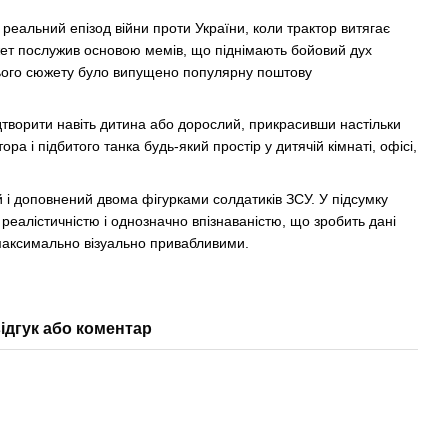
 реальний епізод війни проти України, коли трактор витягає
жет послужив основою мемів, що піднімають бойовий дух
і цього сюжету було випущено популярну поштову
творити навіть дитина або дорослий, прикрасивши настільки
ра і підбитого танка будь-який простір у дитячій кімнаті, офісі,
й і доповнений двома фігурками солдатиків ЗСУ. У підсумку
реалістичністю і однозначно впізнаваністю, що зробить дані
а максимально візуально привабливими.
ідгук або коментар