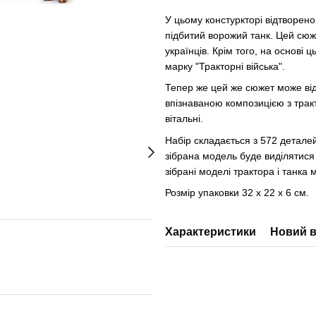
У цьому констуркторі відтворено
підбитий ворожий танк. Цей сю
українців. Крім того, на основ
марку "Тракторні війська".
Тепер же цей же сюжет може від
впізнаваною композицією з тракто
вітальні.
Набір складається з 572 детале
зібрана модель буде виділятися 
зібрані моделі трактора і танк
Розмір упаковки 32 х 22 х 6 см.
Характеристики
Новий в