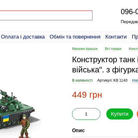
096-
Передзв
Оплата і доставка
Обмін та повернення
Контакти
Пр
пців
Магазин іграшок
Всі товари
Конст
Конструктор танк і
війська". з фігур
В наявності
Артикул: KB 1140
Нап
449 грн
Купити
Опис