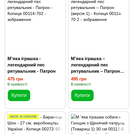
М'яка іграшка -
М'яка іграшка –
легендарний пес
легендарний пес
рятувальник - Патрон
рятувальник – Патрон
(версія 1)
475 грн
495 грн
В наявності
В наявності
Купити
Купити
MADE IN UKRAINE