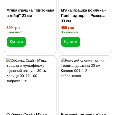
М’яка іграшка “Квітонька
М'яка іграшка конячка -
в лійці” 21 см
Поні - одноріг - Рожева
33 см
399 грн
459 грн
В наявності
В наявності
Купити
Купити
Собачка Скай - М'яка
Рожевий слоник - м'яка