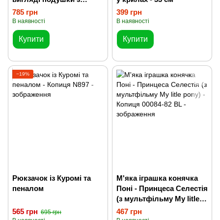
пледом
785 грн
399 грн
В наявності
В наявності
Купити
Купити
−19%
Рюкзачок із Куромі та
М'яка іграшка конячка
пеналом
Поні - Принцеса Селестія
(з мультфільму My litle
pony)
565 грн
467 грн
695 грн