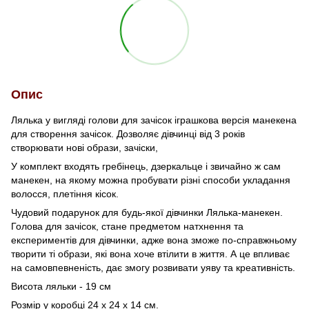
Опис
Лялька у вигляді голови для зачісок іграшкова версія манекена
для створення зачісок. Дозволяє дівчинці від 3 років
створювати нові образи, зачіски,
У комплект входять гребінець, дзеркальце і звичайно ж сам
манекен, на якому можна пробувати різні способи укладання
волосся, плетіння кісок.
Чудовий подарунок для будь-якої дівчинки Лялька-манекен.
Голова для зачісок, стане предметом натхнення та
експериментів для дівчинки, адже вона зможе по-справжньому
творити ті образи, які вона хоче втілити в життя. А це впливає
на самовпевненість, дає змогу розвивати уяву та креативність.
Висота ляльки - 19 см
Розмір у коробці 24 х 24 х 14 см.