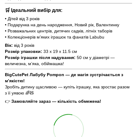
🛒 Ідеальний вибір для:
• Дітей від 3 років
• Подарунка на день народження, Новий рік, Валентинку
• Розважальних центрів, дитячих садків, літніх таборів
• Колекціонерів м’яких іграшок та фанатів Labubu
Вік:
від 3 років
Розмір упаковки:
33 x 19 x 11.5 см
Розмір іграшки після надування:
50 см у діаметрі —
величезна, м’яка, обіймашка!
BigCutePet Лабубу Pompon — де магія зустрічається з
м’якістю!
Зробіть дитину щасливою — купіть іграшку, яка зростає разом
з її уявою 🌈🧸
👉
Замовляйте зараз — кількість обмежена!