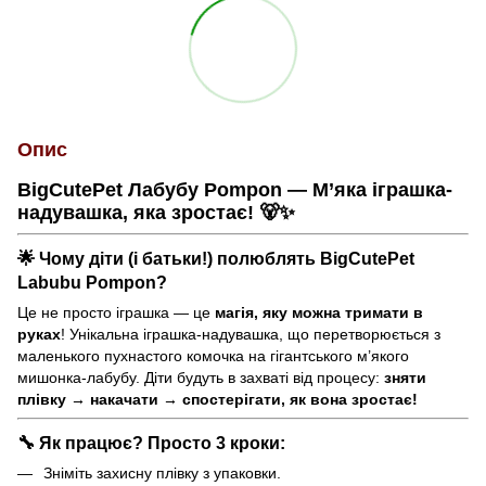
Опис
BigCutePet Лабубу Pompon — М’яка іграшка-
надувашка, яка зростає! 🐻✨
🌟 Чому діти (і батьки!) полюблять BigCutePet
Labubu Pompon?
Це не просто іграшка — це
магія, яку можна тримати в
руках
! Унікальна іграшка-надувашка, що перетворюється з
маленького пухнастого комочка на гігантського м’якого
мишонка-лабубу. Діти будуть в захваті від процесу:
зняти
плівку → накачати → спостерігати, як вона зростає!
🔧 Як працює? Просто 3 кроки:
Зніміть захисну плівку з упаковки.