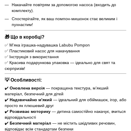
Накачайте повітрям за допомогою насоса (входить до
комплекту).
Спостерігайте, як ваш помпон-мишонок стає великим і
пухнастим!
🎁 Що в коробці?
✅ М’яка іграшка-надувашка Labubu Pompon
✅ Пластиковий насос для накачування
✅ Інструкція з використання
✅ Красива подарункова упаковка — ідеально для свят та
сюрпризів!
💡 Особливості:
✔️
Оновлена версія
— покращена текстура, м’якший
матеріал, безпечний для дітей
✔️
Надзвичайно м’який
— ідеальний для обіймашок, ігор, або
просто як плюшевий друг
✔️
Розвиває моторику
— дитина самостійно накачує, вчиться
відповідальності
✔️
Безпечний матеріал
— не містить шкідливих речовин,
відповідає всім стандартам безпеки