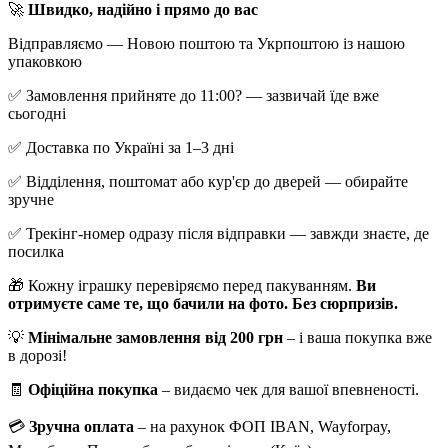
🚀
Швидко, надійно і прямо до вас
Відправляємо — Новою поштою та Укрпоштою із нашою
упаковкою
✅ Замовлення прийняте до 11:00? — зазвичай їде вже
сьогодні
✅ Доставка по Україні за 1–3 дні
✅ Відділення, поштомат або кур'єр до дверей — обирайте
зручне
✅ Трекінг-номер одразу після відправки — завжди знаєте, де
посилка
🎁 Кожну іграшку перевіряємо перед пакуванням.
Ви
отримуєте саме те, що бачили на фото. Без сюрпризів.
💡
Мінімальне замовлення від 200 грн
– і ваша покупка вже
в дорозі!
🧾
Офіційна покупка
– видаємо чек для вашої впевненості.
💳
Зручна оплата
– на рахунок ФОП IBAN, Wayforpay,