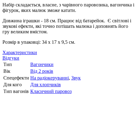
Набір складається, власне, з чарівного паровозика, вагончика і
фігурок, яких малюк зможе катати.
Довжина іграшки - 18 см. Працює від батарейок. Є світлові і
звукові ефекти, які точно потішать малюка і доповнять його
гру великим вмістом.
Розмір в упаковці: 34 х 17 х 9,5 см.
Характеристики
Відгуки
Тип
Вагончики
Вік
Від 2 років
Спецефекти
На радіокеруванні
,
Звук
Для кого
Для хлопчиків
Тип вагонів
Класичний паровоз