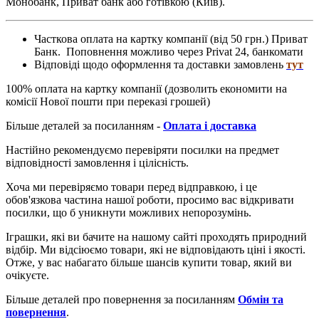
Монобанк,
Приват банк
або готівкою (Київ).
Часткова оплата на картку компанії (від 50 грн.) Приват
Банк. Поповнення можливо через Privat 24, банкомати
Відповіді щодо оформлення та доставки замовлень
тут
100% оплата на картку компанії (дозволить економити на
комісії Нової пошти при переказі грошей)
Більше деталей за посиланням -
Оплата і доставка
Настійно рекомендуємо перевіряти посилки на предмет
відповідності замовлення і цілісність.
Хоча ми перевіряємо товари перед відправкою, і це
обов'язкова частина нашої роботи, просимо вас відкривати
посилки, що б уникнути можливих непорозумінь.
Іграшки, які ви бачите на нашому сайті проходять природний
відбір. Ми відсіюємо товари, які не відповідають ціні і якості.
Отже, у вас набагато більше шансів купити товар, який ви
очікуєте.
Більше деталей про повернення за посиланням
Обмін та
повернення
.