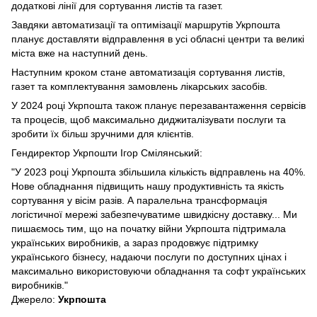
додаткові лінії для сортування листів та газет.
Завдяки автоматизації та оптимізації маршрутів Укрпошта
планує доставляти відправлення в усі обласні центри та великі
міста вже на наступний день.
Наступним кроком стане автоматизація сортування листів,
газет та комплектування замовлень лікарських засобів.
У 2024 році Укрпошта також планує перезавантаження сервісів
та процесів, щоб максимально диджиталізувати послуги та
зробити їх більш зручними для клієнтів.
Гендиректор Укрпошти Ігор Смілянський:
"У 2023 році Укрпошта збільшила кількість відправлень на 40%.
Нове обладнання підвищить нашу продуктивність та якість
сортування у вісім разів. А паралельна трансформація
логістичної мережі забезпечуватиме швидкісну доставку... Ми
пишаємось тим, що на початку війни Укрпошта підтримала
українських виробників, а зараз продовжує підтримку
українського бізнесу, надаючи послуги по доступних цінах і
максимально використовуючи обладнання та софт українських
виробників."
Джерело:
Укрпошта