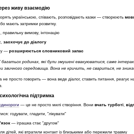
через живу взаємодію
оворять українською, співають, розповідають казки — створюють
мов
або мають затримки розвитку.
и
, правильну вимову, інтонацію
с,
заохочує до діалогу
гру —
розширюється словниковий запас
 багатьох родинах, які були змушені евакуюватися, саме інтера
и звичного середовища. Вона не кричить, не свариться, не зника
не просто говорить — вона веде діалог, ставить питання, реагує на 
в.
 психологічна підтримка
 єдинороги
— це не просто милі створіння. Вони
вчать турботі
,
від
ися: годувати, гладити, "лікувати"
’язок
— іграшка стає "другом"
я дітей, які втратили контакт із близькими або пережили травму