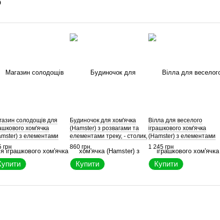
о
газин солодощів для
Будиночок для хом'ячка
Вілла для веселого
ашкового хом'ячка
(Hamster) з розвагами та
іграшкового хом'ячка
amster) з елементами
елементами треку, - столик,
(Hamster) з елементами
ку, ігрові аксесуари у
стільчики, маленький
треку, будиночок із двома
 грн
860 грн
1 245 грн
гляді солодощів
лабіринт
поверхами
Купити
Купити
Купити