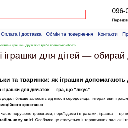
096-
Передзв
Оплата і доставка
Обмін та повернення
Контакти
Пр
пців
рактивні іграшки - друзі яких треба правильно обрати
і іграшки для дітей — обирай 
ьки та тваринки: як іграшки допомагають 
 іграшки для дівчаток — гра, що "лікує"
ок дедалі більше залежить від якості середовища, інтерактивні ігр
емоційного зростання
.
о часто порушене тривогами, переїздами і втратами, іграшка — це 
табільному світі
. Особливо це стосується інтерактивних ляльок і т