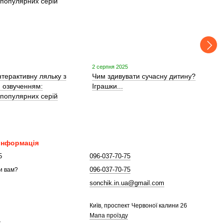
2 серпня 2025
нтерактивну ляльку з
Чим здивувати сучасну дитину?
м озвученням:
Іграшки...
 популярних серій
 інформація
5
096-037-70-75
096-037-70-75
и вам?
sonchik.in.ua@gmail.com
Київ, проспект Червоної калини 26
Мапа проїзду