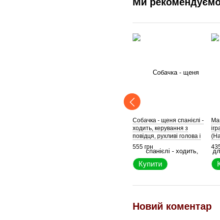
Ми рекомендуєм
Собачка - щеня спанієлі -
Ма
ходить, керування з
ігр
повідця, рухливі голова і
(H
хвостик
тре
555 грн
435
ви
Купити
Новий коментар