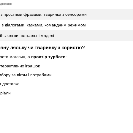
довано
 з простими фразами, тваринки з сенсорами
и з діалогами, казками, командним режимом
th-ляльки, навчальні моделі
тивну ляльку чи тваринку з користю?
осто магазин, а
простір турботи
:
терактивних іграшок
ибору за віком і потребами
а доставка
еріали