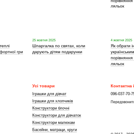
25 жовтня 2025
4 жовтня 2025
теплі
Шпаргалка по святах, коли
Як обрати і
фортної гри
дарують дітям подарунки
українськи
порівняння
ляльок
Усі товари
Контактна
Іграшки для дівчат
096-037-70-7
Іграшки для хлопчиків
Передзвонит
Конструктори блочні
Конструктори для дівчаток
Конструктори малюкам
Басейни, матраци, круги