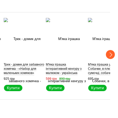
Трек - домик для забавного
М'яка іграшка
М'яка іграшка у вигл
хомячка - «Набор для
інтерактивний кенгуру з
Собачки, в плюшеві
маленьких хомяков»
малюком - українська
сумочці, собачка сп
(Hamster)
озвучка, 5 пісеньок,
пісеньку (українська
925 грн
599 грн
890 грн
695 грн
сенсорне управління
Купити
Купити
Купити