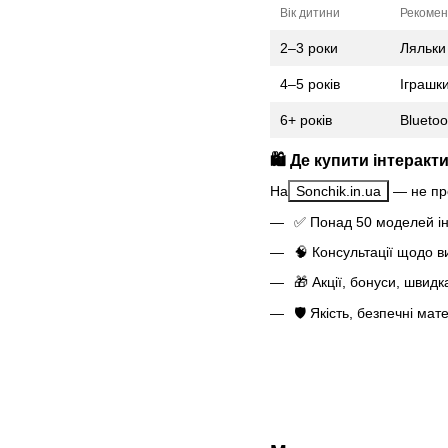
Вік дитини
Рекомен
2–3 роки
Ляльки
4–5 років
Іграшк
6+ років
Bluetoo
🛍️ Де купити інтерак
На
Sonchik.in.ua
— не пр
✅ Понад 50 моделей ін
🧠 Консультації щодо в
🎁 Акції, бонуси, швидк
🛡️ Якість, безпечні мат