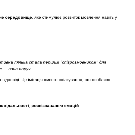
не середовище
, яке стимулює розвиток мовлення навіть у
ктивна лялька стала першим "співрозмовником" для
є — вона поруч.
відповіді. Це імітація живого спілкування, що особливо
повідальності
,
розпізнаванню емоцій
.