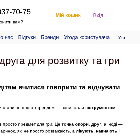
037-70-75
Мій кошик
Вхід
онити вам?
о нас
Відгуки
Бренди
Угода користувача
Укр
друга для розвитку та гри
дітям вчитися говорити та відчувати
ашки стали не просто трендом — вони стали
інструментом
не просто предмет для гри. Це
точка опори
,
друг
, а іноді —
варинок, які не просто розважають, а
лікують, навчають і