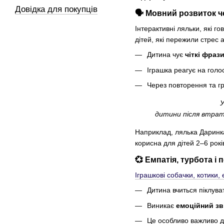
Довідка для покупців
🗣️ Мовний розвиток 
Інтерактивні ляльки, які г
дітей, які пережили стрес 
Дитина чує
чіткі фраз
Іграшка реагує на голо
Через повторення та 
У
дитини після втрат
Наприклад, лялька Даринка 
корисна для дітей 2–6 рокі
💞 Емпатія, турбота і
Іграшкові собачки, котики,
Дитина вчиться піклуват
Виникає
емоційний зв
Це особливо важливо дл