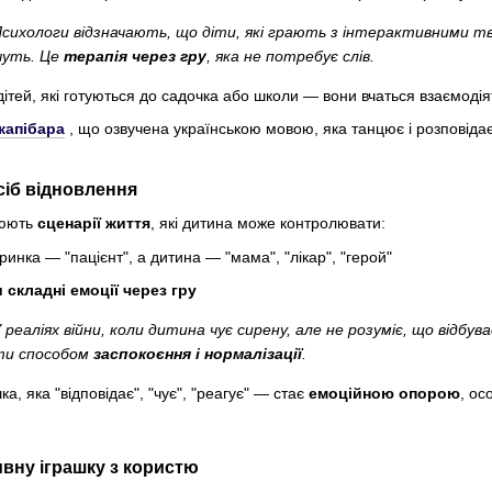
сихологи відзначають, що діти, які грають з інтерактивними т
чуть. Це
терапія через гру
, яка не потребує слів.
тей, які готуються до садочка або школи — вони вчаться взаємодіяти
капібара
, що озвучена українською мовою, яка танцює і розповідає
сіб відновлення
рюють
сценарії життя
, які дитина може контролювати:
ринка — "пацієнт", а дитина — "мама", "лікар", "герой"
 складні емоції через гру
 реаліях війни, коли дитина чує сирену, але не розуміє, що відбу
ти способом
заспокоєння і нормалізації
.
а, яка "відповідає", "чує", "реагує" — стає
емоційною опорою
, ос
ивну іграшку з користю