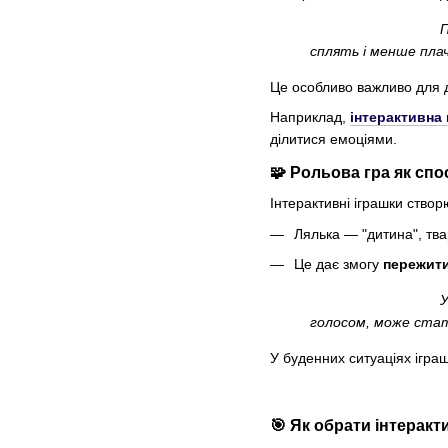
П
сплять і менше пла
Це особливо важливо для ді
Наприклад,
інтерактивна 
ділитися емоціями.
🧩 Рольова гра як спо
Інтерактивні іграшки ство
Лялька — "дитина", тва
Це дає змогу
пережити
У
голосом, може ста
У буденних ситуаціях іграшк
🎯 Як обрати інтеракт