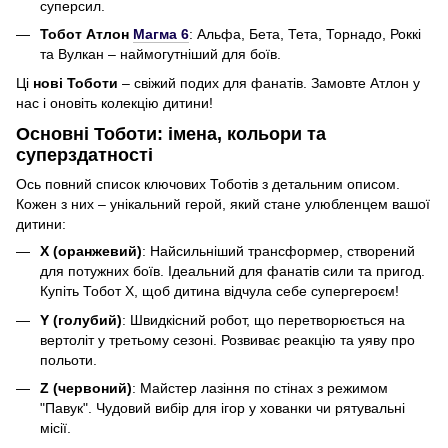
суперсил.
Тобот Атлон
Магма 6
: Альфа, Бета, Тета, Торнадо, Роккі
та Вулкан – наймогутніший для боїв.
Ці
нові Тоботи
– свіжий подих для фанатів. Замовте Атлон у
нас і оновіть колекцію дитини!
Основні Тоботи: імена, кольори та
суперздатності
Ось повний список ключових Тоботів з детальним описом.
Кожен з них – унікальний герой, який стане улюбленцем вашої
дитини:
X (оранжевий)
: Найсильніший трансформер, створений
для потужних боїв. Ідеальний для фанатів сили та пригод.
Купіть Тобот X, щоб дитина відчула себе супергероєм!
Y (голубий)
: Швидкісний робот, що перетворюється на
вертоліт у третьому сезоні. Розвиває реакцію та уяву про
польоти.
Z (червоний)
: Майстер лазіння по стінах з режимом
"Павук". Чудовий вибір для ігор у хованки чи рятувальні
місії.