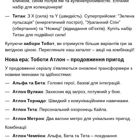
клинком, синім полум'ям та куленепробивністю. Епічний
набір для колекціонерів!
Титан
: З X (сила) та Y (швидкість). Суперприйоми: "Зелена
пульсація" (енергетичний постріл), "Ураганний Спін"
(обертання) та "Ножиці" (відкидання об'єктів). Купіть набір
Титан для подвійної сили!
Купуючи
набори Тобот
, ви отримуєте більше варіантів гри за
вигідною ціною. Перегляньте наш каталог – акції на комбінації!
Нова ера: Тоботи Атлон – продовження пригод
У продовженні серіалу з'являються оновлені трансформери з
новими іменами та здібностями:
Альфа та Бета
: Головні герої, базові для інтеграцій.
Атлон Вулкан
: Захисник від загроз, потужний у бою.
Атлон Торнадо
: Швидкий з комунікаційними навичками.
Атлон Тета
: Персональний охоронець Кайла.
Атлон Метрон
: Два вагони метро для унікальних пригод.
Комбінації:
Атлон Чемпіон
: Альфа, Бета та Тета – поєднання