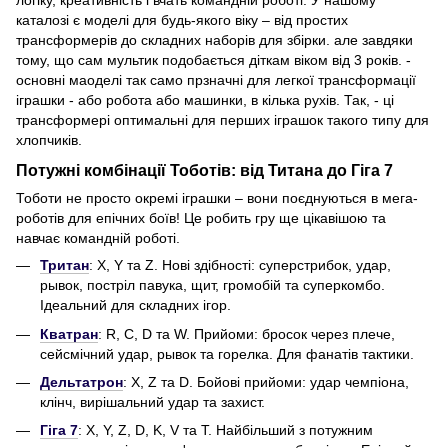
каталозі є моделі для будь-якого віку – від простих
трансформерів до складних наборів для збірки. але завдяки
тому, що сам мультик подобається діткам віком від 3 років. -
основні маоделі так само прзначні для легкої трансформації
іграшки - або робота або машинки, в кілька рухів. Так, - ці
трансформері оптимальні для перших іграшок такого типу для
хлопчиків.
Потужні комбінації Тоботів: від Титана до Гіга 7
Тоботи не просто окремі іграшки – вони поєднуються в мега-
роботів для епічних боїв! Це робить гру ще цікавішою та
навчає командній роботі.
Тритан
: X, Y та Z. Нові здібності: суперстрибок, удар,
рывок, постріл павука, щит, громобій та суперкомбо.
Ідеальний для складних ігор.
Кватран
: R, C, D та W. Прийоми: бросок через плече,
сейсмічний удар, рывок та горелка. Для фанатів тактики.
Дельтатрон
: X, Z та D. Бойові прийоми: удар чемпіона,
клінч, вирішальний удар та захист.
Гіга 7
: X, Y, Z, D, K, V та T. Найбільший з потужним