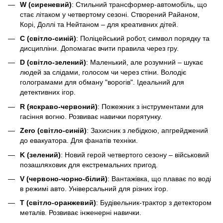
W (сиреневий)
: Стильний трансформер-автомобіль, що
стає літаком у четвертому сезоні. Створений Райаном,
Корі, Доллі та Нейтаном – для креативних дітей.
C (світло-синій)
: Поліцейський робот, символ порядку та
дисципліни. Допомагає вчити правила через гру.
D (світло-зелений)
: Маленький, але розумний – шукає
людей за слідами, голосом чи через стіни. Володіє
голограмами для обману "ворогів". Ідеальний для
детективних ігор.
R (яскраво-червоний)
: Пожежник з інструментами для
гасіння вогню. Розвиває навички порятунку.
Zero (світло-синій)
: Захисник з лебідкою, апгрейджений
до евакуатора. Для фанатів техніки.
K (зелений)
: Новий герой четвертого сезону – військовий
позашляховик для екстремальних пригод.
V (червоно-чорно-білий)
: Вантажівка, що плаває по воді
в режимі авто. Універсальний для різних ігор.
T (світло-оранжевий)
: Будівельник-трактор з детектором
металів. Розвиває інженерні навички.