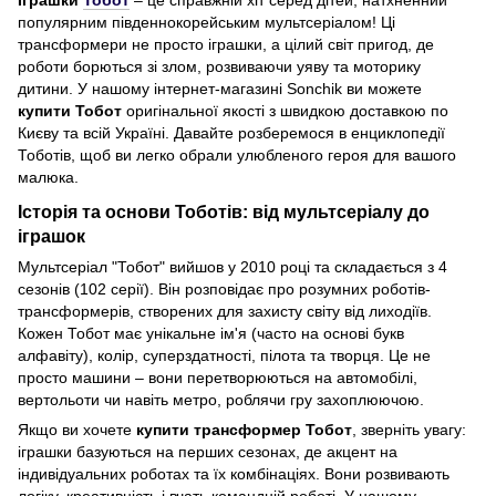
популярним південнокорейським мультсеріалом! Ці
трансформери не просто іграшки, а цілий світ пригод, де
роботи борються зі злом, розвиваючи уяву та моторику
дитини. У нашому інтернет-магазині Sonchik ви можете
купити Тобот
оригінальної якості з швидкою доставкою по
Києву та всій Україні. Давайте розберемося в енциклопедії
Тоботів, щоб ви легко обрали улюбленого героя для вашого
малюка.
Історія та основи Тоботів: від мультсеріалу до
іграшок
Мультсеріал "Тобот" вийшов у 2010 році та складається з 4
сезонів (102 серії). Він розповідає про розумних роботів-
трансформерів, створених для захисту світу від лиходіїв.
Кожен Тобот має унікальне ім'я (часто на основі букв
алфавіту), колір, суперздатності, пілота та творця. Це не
просто машини – вони перетворюються на автомобілі,
вертольоти чи навіть метро, роблячи гру захоплюючою.
Якщо ви хочете
купити трансформер Тобот
, зверніть увагу:
іграшки базуються на перших сезонах, де акцент на
індивідуальних роботах та їх комбінаціях. Вони розвивають
логіку, креативність і вчать командній роботі. У нашому