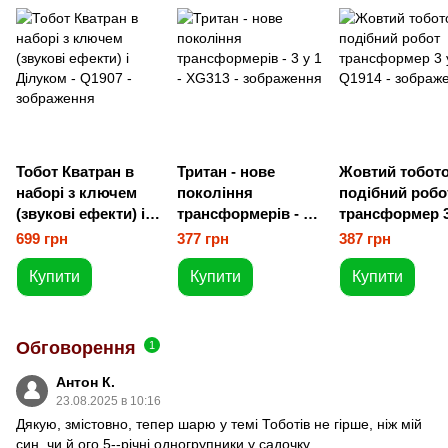
Тобот Кватран в
Тритан - нове
Жовтий тобото
наборі з ключем
покоління
подібний робо
(звукові ефекти) і
трансформерів - 3
трансформер 3
Ділуком
у 1
699 грн
377 грн
387 грн
Купити
Купити
Купити
Обговорення
1
Антон К.
23.08.2025 в 10:16
Дякую, змістовно, тепер шарю у темі Тоботів не гірше, ніж мій
син, чи й ого 5--річні одногрупники у садочку